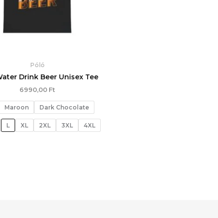
Póló
ater Drink Beer Unisex Tee
6990,00
Ft
Maroon
Dark Chocolate
L
XL
2XL
3XL
4XL