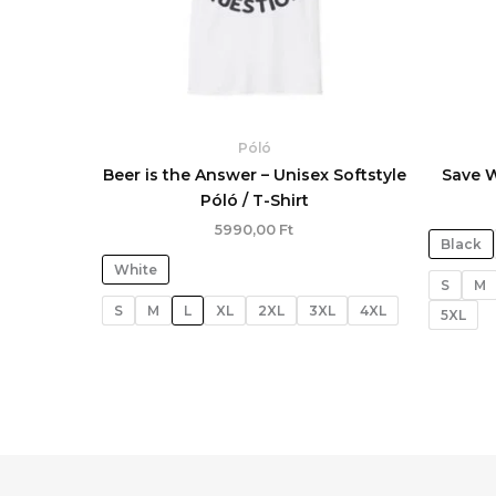
Póló
Beer is the Answer – Unisex Softstyle
Save W
Póló / T-Shirt
5990,00
Ft
Black
White
S
M
S
M
L
XL
2XL
3XL
4XL
5XL