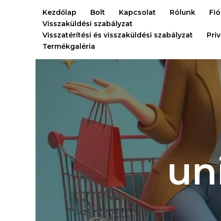
Ugrás
Kezdőlap
Bolt
Kapcsolat
Rólunk
Fi
a
Visszaküldési szabályzat
tartalomra
Visszatérítési és visszaküldési szabályzat
Pri
Termékgaléria
un