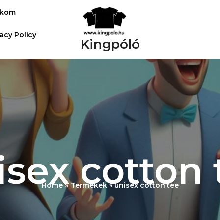
ókom
vacy Policy
Kingpóló
isex cotton 
Home
Termékek
unisex cotton tee