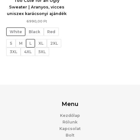
Too Cute for an Ugly
Sweater | Aranyos, vicces
uniszex karácsonyi ajándék
6990,00
Ft
White
Black
Red
S
M
L
XL
2XL
3XL
4XL
5XL
Menu
Kezdőlap
Rólunk
Kapcsolat
Bolt