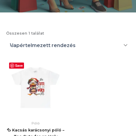
Összesen 1 találat
Save
Póló
🦆 Kacsás karácsonyi póló –