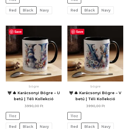
Red
Black
Navy
Red
Black
Navy
Save
Save
bögre
bögre
🦌 🎄 Karácsonyi Bögre – U
🦌 🎄 Karácsonyi Bögre – V
betű | Téli Kollekció
betű | Téli Kollekció
3990,00
Ft
3990,00
Ft
11oz
11oz
Red
Black
Navy
Red
Black
Navy