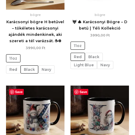
bögre
bögre
Karácsonyi bögre H betűvel
🦌 🎄 Karácsonyi Bögre – D
– tökéletes karácsonyi
betű | Téli Kollekció
ajándék mindenkinek, aki
3990,00
Ft
szereti a tél varázsát. ☕❄️
11oz
3990,00
Ft
Red
Black
11oz
Light Blue
Navy
Red
Black
Navy
Save
Save