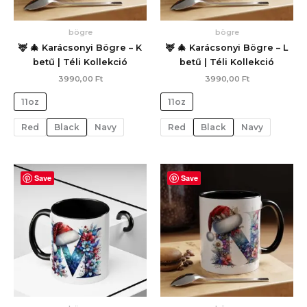
bögre
bögre
🦌 🎄 Karácsonyi Bögre – K
🦌 🎄 Karácsonyi Bögre – L
betű | Téli Kollekció
betű | Téli Kollekció
3990,00
Ft
3990,00
Ft
11oz
11oz
Red
Black
Navy
Red
Black
Navy
Save
Save