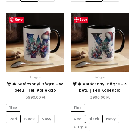
Save
Save
bögre
bögre
🦌 🎄 Karácsonyi Bögre – W
🦌 🎄 Karácsonyi Bögre – X
betű | Téli Kollekció
betű | Téli Kollekció
3990,00
Ft
3990,00
Ft
11oz
11oz
Red
Black
Navy
Red
Black
Navy
Purple