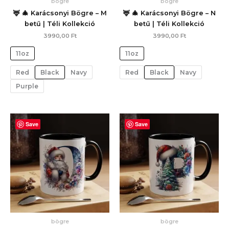
bögre
bögre
🦌 🎄 Karácsonyi Bögre – M
🦌 🎄 Karácsonyi Bögre – N
betű | Téli Kollekció
betű | Téli Kollekció
3990,00
Ft
3990,00
Ft
11oz
11oz
Red
Black
Navy
Red
Black
Navy
Purple
Save
Save
bögre
bögre