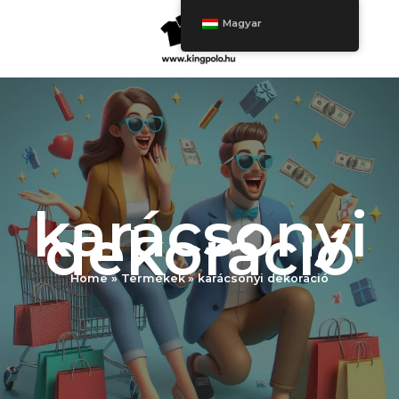
Ugrás
Magyar
a
tartalomra
karácsonyi
dekoráció
Home
Termékek
karácsonyi dekoráció