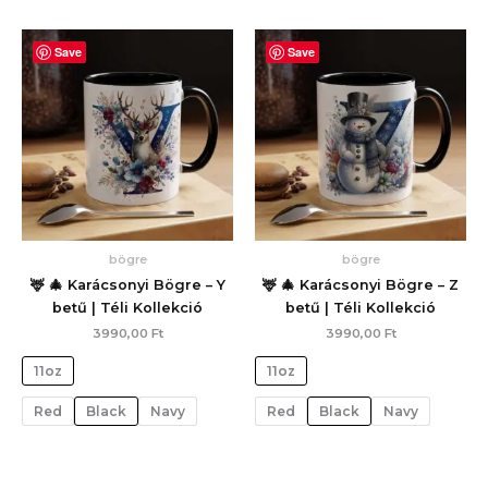
Save
Save
bögre
bögre
🦌 🎄 Karácsonyi Bögre – Y
🦌 🎄 Karácsonyi Bögre – Z
betű | Téli Kollekció
betű | Téli Kollekció
3990,00
Ft
3990,00
Ft
11oz
11oz
Red
Black
Navy
Red
Black
Navy