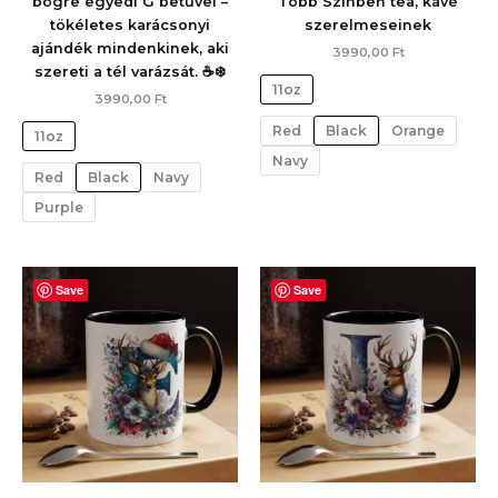
bögre egyedi G betűvel –
Több Színben tea, kávé
tökéletes karácsonyi
szerelmeseinek
ajándék mindenkinek, aki
3990,00
Ft
szereti a tél varázsát. ☕❄️
11oz
3990,00
Ft
Red
Black
Orange
11oz
Navy
Red
Black
Navy
Purple
Save
Save