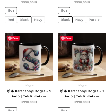
3990,00
Ft
3990,00
Ft
11oz
11oz
Red
Black
Navy
Black
Navy
Purple
Save
Save
bögre
bögre
🦌 🎄 Karácsonyi Bögre – S
🦌 🎄 Karácsonyi Bögre – T
betű | Téli Kollekció
betű | Téli Kollekció
3990,00
Ft
3990,00
Ft
11oz
11oz