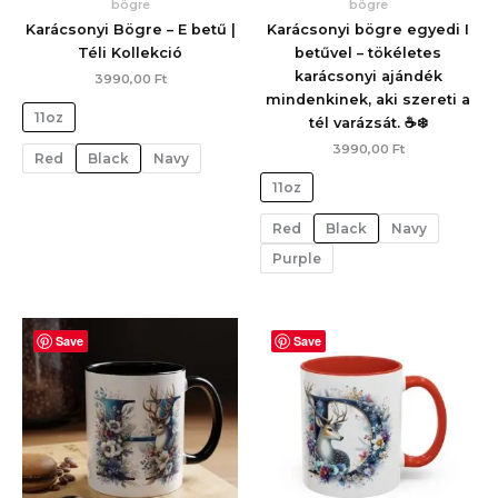
bögre
bögre
Karácsonyi Bögre – E betű |
Karácsonyi bögre egyedi I
Téli Kollekció
betűvel – tökéletes
karácsonyi ajándék
3990,00
Ft
mindenkinek, aki szereti a
11oz
tél varázsát. ☕❄️
3990,00
Ft
Red
Black
Navy
11oz
Red
Black
Navy
Purple
Save
Save