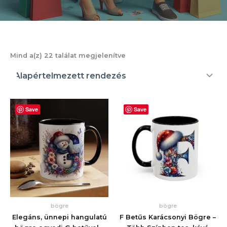
Mind a(z) 22 találat megjelenítve
Save
Save
bögre
bögre
Elegáns, ünnepi hangulatú
F Betűs Karácsonyi Bögre –