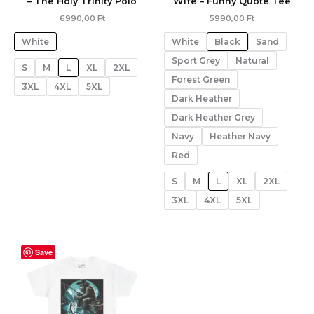
– The Holy Trinity Póló
Wife – Funny Quote Tee
6990,00
Ft
5990,00
Ft
White
White
Black
Sand
Sport Grey
Natural
S
M
L
XL
2XL
Forest Green
3XL
4XL
5XL
Dark Heather
Dark Heather Grey
Navy
Heather Navy
Red
S
M
L
XL
2XL
3XL
4XL
5XL
Save