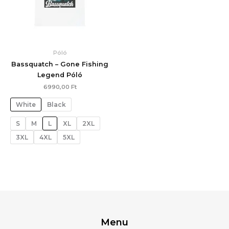
Póló
Bassquatch – Gone Fishing
Legend Póló
6990,00
Ft
White
Black
S
M
L
XL
2XL
3XL
4XL
5XL
Menu