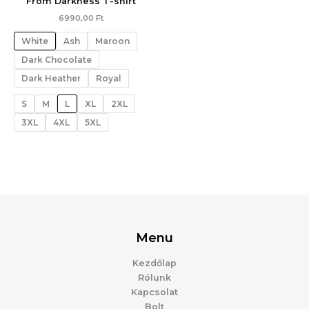
From Darkness T-shirt
6990,00
Ft
White
Ash
Maroon
Dark Chocolate
Dark Heather
Royal
S
M
L
XL
2XL
3XL
4XL
5XL
Menu
Kezdőlap
Rólunk
Kapcsolat
Bolt