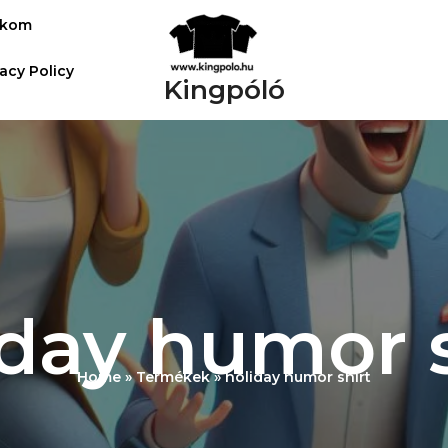
ókom
vacy Policy
Kingpóló
iday humor s
Home
Termékek
holiday humor shirt