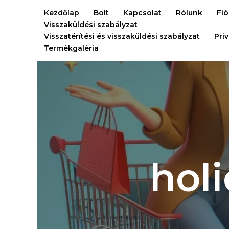
Ugrás
Kezdőlap
Bolt
Kapcsolat
Rólunk
Fi
a
Visszaküldési szabályzat
tartalomra
Visszatérítési és visszaküldési szabályzat
Pri
Termékgaléria
hol