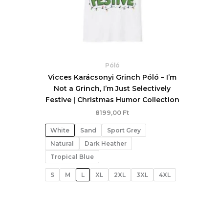
Póló
Vicces Karácsonyi Grinch Póló – I’m
Not a Grinch, I’m Just Selectively
Festive | Christmas Humor Collection
8199,00
Ft
White
Sand
Sport Grey
Natural
Dark Heather
Tropical Blue
S
M
L
XL
2XL
3XL
4XL