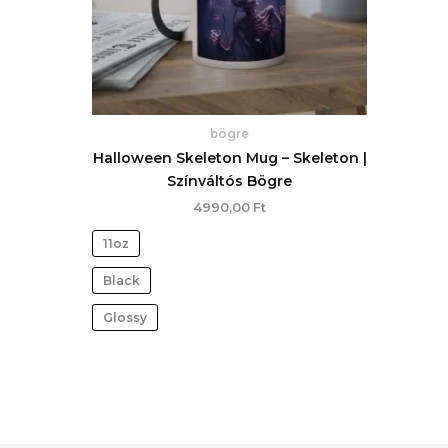
bögre
Halloween Skeleton Mug – Skeleton |
Színváltós Bögre
4990,00
Ft
11oz
Black
Glossy