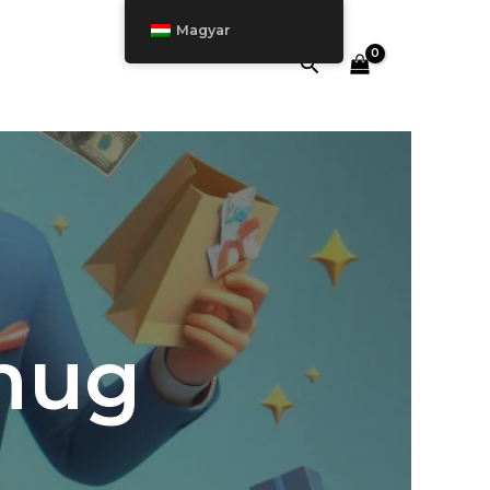
Magyar
Keresés
 mug