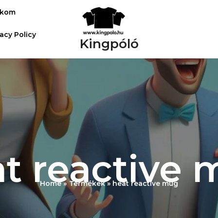
ókom
vacy Policy
Kingpóló
t reactive
Home
Termékek
heat reactive mug