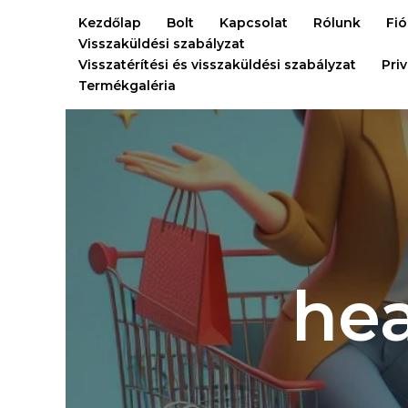
Ugrás
Kezdőlap
Bolt
Kapcsolat
Rólunk
Fi
a
Visszaküldési szabályzat
tartalomra
Visszatérítési és visszaküldési szabályzat
Pri
Termékgaléria
hea