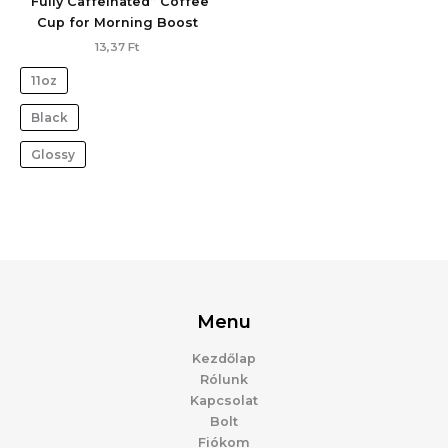
“Fully Caffeinated” Coffee
Cup for Morning Boost
13,37
Ft
11oz
Black
Glossy
Menu
Kezdőlap
Rólunk
Kapcsolat
Bolt
Fiókom