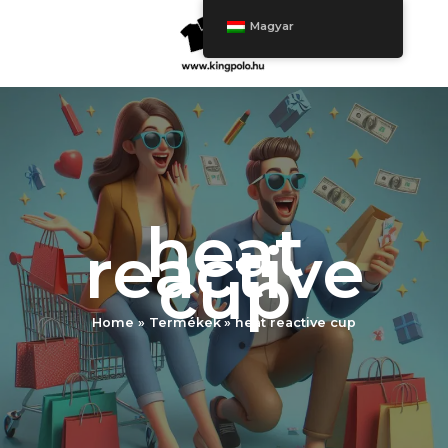
Ugrás
Magyar
a
tartalomra
heat
reactive
cup
Home
Termékek
heat reactive cup