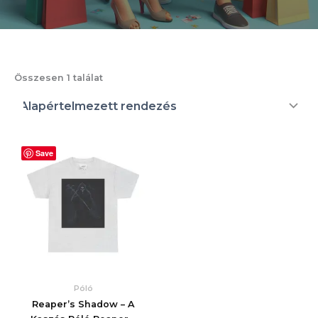
Összesen 1 találat
Save
Póló
Reaper’s Shadow – A