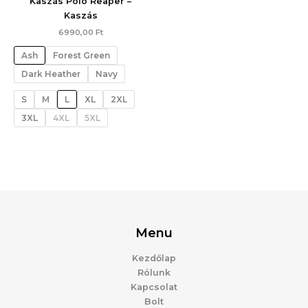
Kaszás Póló Reaper –
Kaszás
6990,00
Ft
Ash
Forest Green
Dark Heather
Navy
S
M
L
XL
2XL
3XL
4XL
5XL
Menu
Kezdőlap
Rólunk
Kapcsolat
Bolt