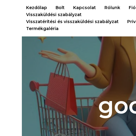
Ugrás
Kezdőlap
Bolt
Kapcsolat
Rólunk
Fi
a
Visszaküldési szabályzat
tartalomra
Visszatérítési és visszaküldési szabályzat
Pri
Termékgaléria
go