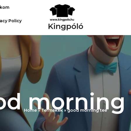
ókom
vacy Policy
Kingpóló
od morning 
Home
Termékek
good morning tee