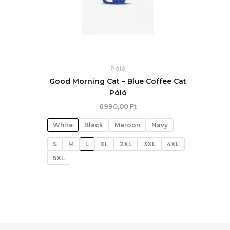
Póló
Good Morning Cat – Blue Coffee Cat
Póló
6990,00
Ft
White
Black
Maroon
Navy
S
M
L
XL
2XL
3XL
4XL
5XL