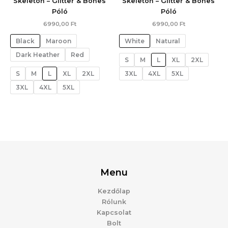
Skeleton – Glitter & Bones
Skeleton – Glitter & Bones
Póló
Póló
6990,00
Ft
6990,00
Ft
Black
Maroon
White
Natural
Dark Heather
Red
S
M
L
XL
2XL
S
M
L
XL
2XL
3XL
4XL
5XL
3XL
4XL
5XL
Menu
Kezdőlap
Rólunk
Kapcsolat
Bolt