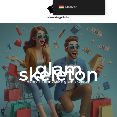
Ugrás
Magyar
a
tartalomra
glam
skeleton
Home
Termékek
glam skeleton