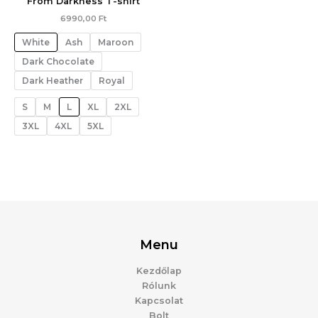
From Darkness T-shirt
6990,00
Ft
White
Ash
Maroon
Dark Chocolate
Dark Heather
Royal
S
M
L
XL
2XL
3XL
4XL
5XL
Menu
Kezdőlap
Rólunk
Kapcsolat
Bolt