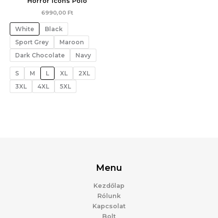
Horror Icons Póló
6990,00
Ft
White
Black
Sport Grey
Maroon
Dark Chocolate
Navy
S
M
L
XL
2XL
3XL
4XL
5XL
Menu
Kezdőlap
Rólunk
Kapcsolat
Bolt