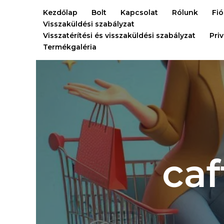
Ugrás
Kezdőlap
Bolt
Kapcsolat
Rólunk
Fi
a
Visszaküldési szabályzat
tartalomra
Visszatérítési és visszaküldési szabályzat
Pri
Termékgaléria
caf