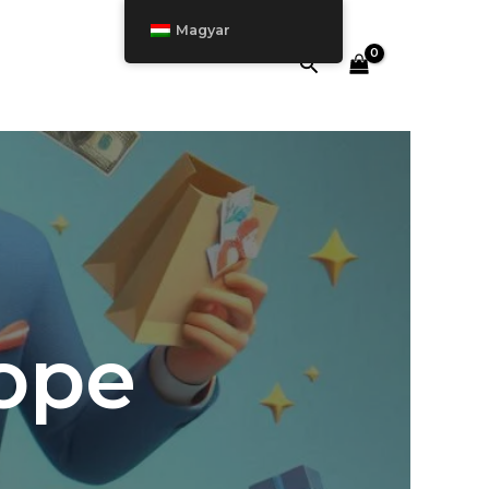
Magyar
Keresés
hope