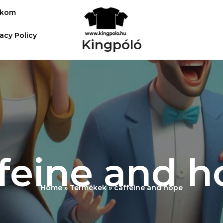
ókom
vacy Policy
Kingpóló
feine and 
Home
Termékek
caffeine and hope