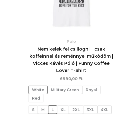
Póló
Nem kelek fel csillogni – csak
koffeinnel és reménnyel működöm |
Vicces Kávés Póló | Funny Coffee
Lover T-Shirt
6990,00
Ft
White
Military Green
Royal
Red
S
M
L
XL
2XL
3XL
4XL